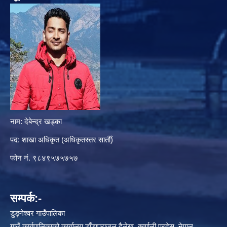
नाम: देबेन्द्र खड्का
पद: शाखा अधिकृत (अधिकृतस्तर सातौँ)
फोन नं. ९८४९५७५७५७
सम्पर्क:-
डुङ्गेश्वर गाउँपालिका
गाउँ कार्यपालिकाको कार्यालय डाँडापराजुल,दैलेख, कर्णाली प्रदेस, नेपाल