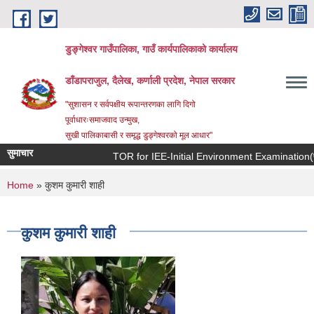
Skip to main content
डुङ्गेश्वर गाउँपालिका, गाउँ कार्यपालिकाको कार्यालय
डाँडापराजुल, दैलेख, कर्णाली प्रदेश, नेपाल सरकार
"सुशासन र सर्वपक्षीय रूपान्तरणका लागि दिगो
पूर्वाधारःसमाजवाद उन्मुख,
सुखी पालिकाबासी र समृद्ध डुङ्गेश्वरको मूल आधार"
सुमाचार
TOR for IEE-Initial Environment Examination(प्रारम्भ
You are here
Home
» कुशम कुमारी शाही
कुशम कुमारी शाही