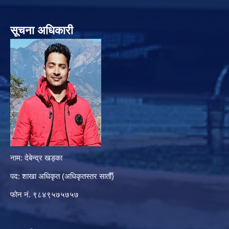
सूचना अधिकारी
नाम: देबेन्द्र खड्का
पद: शाखा अधिकृत (अधिकृतस्तर सातौँ)
फोन नं. ९८४९५७५७५७