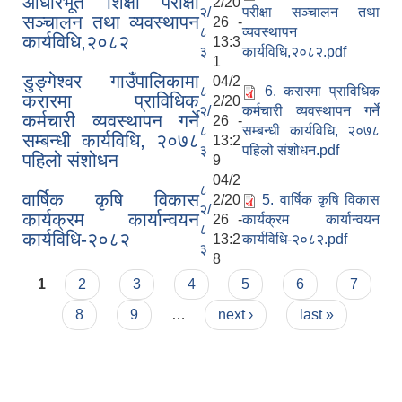
आधारभूत शिक्षा परीक्षा
2/20
२/
परीक्षा सञ्चालन तथा
सञ्चालन तथा व्यवस्थापन
26 -
८
व्यवस्थापन
कार्यविधि,२०८२
13:3
३
कार्यविधि,२०८२.pdf
1
डुङ्गेश्वर गाउँपालिकामा
04/2
८
6. करारमा प्राविधिक
करारमा प्राविधिक
2/20
२/
कर्मचारी व्यवस्थापन गर्ने
कर्मचारी व्यवस्थापन गर्ने
26 -
८
सम्बन्धी कार्यविधि, २०७८
सम्बन्धी कार्यविधि, २०७८
13:2
३
पहिलो संशोधन.pdf
पहिलो संशोधन
9
04/2
८
वार्षिक कृषि विकास
2/20
5. वार्षिक कृषि विकास
२/
कार्यक्रम कार्यान्वयन
26 -
कार्यक्रम कार्यान्वयन
८
कार्यविधि-२०८२
13:2
कार्यविधि-२०८२.pdf
३
8
Pages
1
2
3
4
5
6
7
8
9
…
next ›
last »