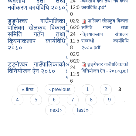
व्यवसाय दर्ता तथा
24 -
व्यवसाय दर्ता तथा नवीकरण
८
नवीकरण कार्यविधि २०८०
12:0
कार्यविधि .pdf
१
0
डुङ्गेश्वर गाउँपालिका
02/2
पालिका खेलकुद विकास
८
पालिका खेलकुद विकास
6/20
समिति गठन तथा
०/
समिति गठन तथा
24 -
क्रियाकलाप संचालन
८
क्रियाकलाप कार्यविधि
11:5
सम्बन्धी कार्यविधि
१
२०८०
8
२०८०.pdf
02/2
८
6/20
डुङ्गेश्वर गाउँपालिकाको
०/
डुङ्गेश्वर गाउँपालिकाको
24 -
विनियोजन ऐन २०८०
८
विनियोजन ऐन - २०८०.pdf
11:5
१
6
Pages
« first
‹ previous
1
2
3
4
5
6
7
8
9
…
next ›
last »