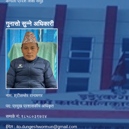
कर्णाली प्रदेश शिक्षा समुह
गुनासाे सुन्ने अधिकारी
नाम: श्रीसम्सेर रानामगर
पद: प्रमुख प्रशासकीय अधिकृत
सम्पर्क नं: ९८५८०३९७२४
ईमेल :
ito.dungeshwormun@gmail.com