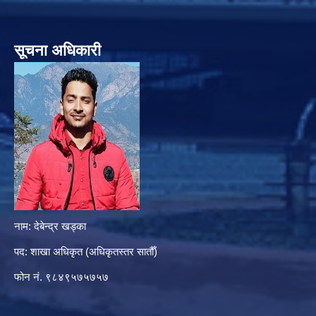
सूचना अधिकारी
नाम: देबेन्द्र खड्का
पद: शाखा अधिकृत (अधिकृतस्तर सातौँ)
फोन नं. ९८४९५७५७५७