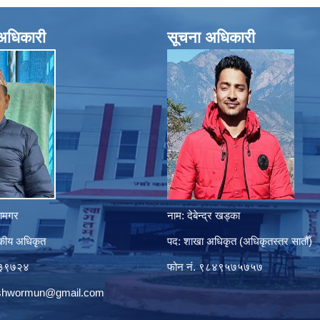
े अधिकारी
सूचना अधिकारी
ानामगर
नाम: देबेन्द्र खड्का
सकीय अधिकृत
पद: शाखा अधिकृत (अधिकृतस्तर सातौँ)
८०३९७२४
फोन नं. ९८४९५७५७५७
eshwormun@gmail.com