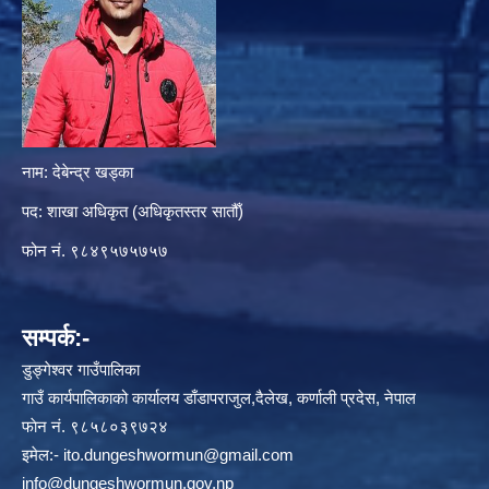
नाम: देबेन्द्र खड्का
पद: शाखा अधिकृत (अधिकृतस्तर सातौँ)
फोन नं. ९८४९५७५७५७
सम्पर्क:-
डुङ्गेश्वर गाउँपालिका
गाउँ कार्यपालिकाको कार्यालय डाँडापराजुल,दैलेख, कर्णाली प्रदेस, नेपाल
फाेन नं. ९८५८०३९७२४
इमेल:-
ito.dungeshwormun@gmail.com
info@dungeshwormun.gov.np