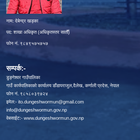
नाम: देबेन्द्र खड्का
पद: शाखा अधिकृत (अधिकृतस्तर सातौँ)
फोन नं. ९८४९५७५७५७
सम्पर्क:-
डुङ्गेश्वर गाउँपालिका
गाउँ कार्यपालिकाको कार्यालय डाँडापराजुल,दैलेख, कर्णाली प्रदेस, नेपाल
फाेन नं. ९८५८०३९७२४
इमेल:-
ito.dungeshwormun@gmail.com
info@dungeshwormun.gov.np
वेबसाईट:-
www.dungeshwormun.gov.np