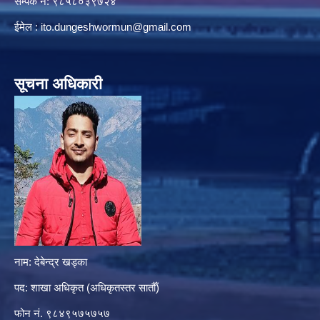
सम्पर्क नं: ९८५८०३९७२४
ईमेल :
ito.dungeshwormun@gmail.com
सूचना अधिकारी
नाम: देबेन्द्र खड्का
पद: शाखा अधिकृत (अधिकृतस्तर सातौँ)
फोन नं. ९८४९५७५७५७