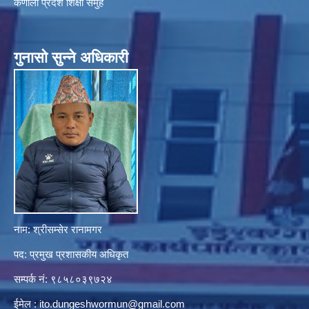
कर्णाली प्रदेश शिक्षा समुह
गुनासाे सुन्ने अधिकारी
नाम: श्रीसम्सेर रानामगर
पद: प्रमुख प्रशासकीय अधिकृत
सम्पर्क नं: ९८५८०३९७२४
ईमेल :
ito.dungeshwormun@gmail.com