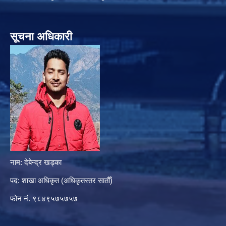
सूचना अधिकारी
नाम: देबेन्द्र खड्का
पद: शाखा अधिकृत (अधिकृतस्तर सातौँ)
फोन नं. ९८४९५७५७५७