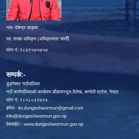
नाम: देबेन्द्र खड्का
पद: शाखा अधिकृत (अधिकृतस्तर सातौँ)
फोन नं. ९८४९५७५७५७
सम्पर्क:-
डुङ्गेश्वर गाउँपालिका
गाउँ कार्यपालिकाको कार्यालय डाँडापराजुल,दैलेख, कर्णाली प्रदेस, नेपाल
फाेन नं. ९८५८०३९७२४
इमेल:-
ito.dungeshwormun@gmail.com
info@dungeshwormun.gov.np
वेबसाईट:-
www.dungeshwormun.gov.np