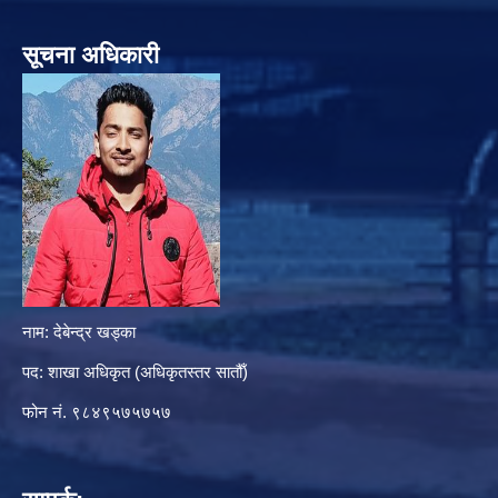
सूचना अधिकारी
नाम: देबेन्द्र खड्का
पद: शाखा अधिकृत (अधिकृतस्तर सातौँ)
फोन नं. ९८४९५७५७५७