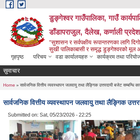
Skip to main content
डुङ्गेश्वर गाउँपालिका, गाउँ कार्यप
डाँडापराजुल, दैलेख, कर्णाली प्रद
"सुशासन र सर्वपक्षीय रूपान्तरणका लागि दिगो
सुखी पालिकाबासी र समृद्ध डुङ्गेश्वरको मूल
गृहपृष्ठ
परिचय
वडा कार्यालयहरु
कार्यक्रम तथा परियो
सुमाचार
You are here
Home
» सार्वजनिक वित्तीय व्यवस्थापन जलवायु तथा लैङ्गिक उत्तरदायी बजेट सम्बन्धि कार
सार्वजनिक वित्तीय व्यवस्थापन जलवायु तथा लैङ्गिक उत्तरद
Submitted on:
Sat, 05/23/2026 - 22:25