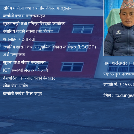
संघिय मामिला तथा स्थानीय विकास मन्त्रालय
कर्णाली प्रदेश मन्त्रालयहरु
मुख्यमन्त्री तथा मन्त्रिपरिषद्को कार्यालय
स्थानिय तहकाे नक्सा तथा विवरण
अनलाईन घटना दर्ता
स्थानिय शासन तथा सामुदायिक विकास कार्यक्रम(LGCDP)
अर्थ मन्त्रालय
सूचना तथा संचार मन्त्रालय
नाम: श्रीसम्सेर र
ICT सम्बन्धी लेखहरुको लागि
पद: प्रमुख प्रशा
देशभरिका नगरपालिकाको वेबसाइट
सम्पर्क नं: ९८५
लोक सेवा आयोग
कर्णाली प्रदेश शिक्षा समुह
ईमेल :
ito.dung