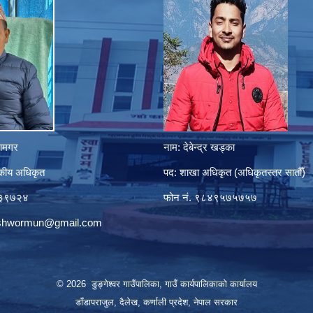
ानामगर
नाम: देबेन्द्र खड्का
सकीय अधिकृत
पद: शाखा अधिकृत (अधिकृतस्तर सातौँ)
८०३९७२४
फोन नं. ९८४९५७५७५७
eshwormun@gmail.com
© 2026 डुङ्गेश्वर गाउँपालिका, गाउँ कार्यपालिकाको कार्यालय
डाँडापराजुल, दैलेख, कर्णाली प्रदेश, नेपाल सरकार