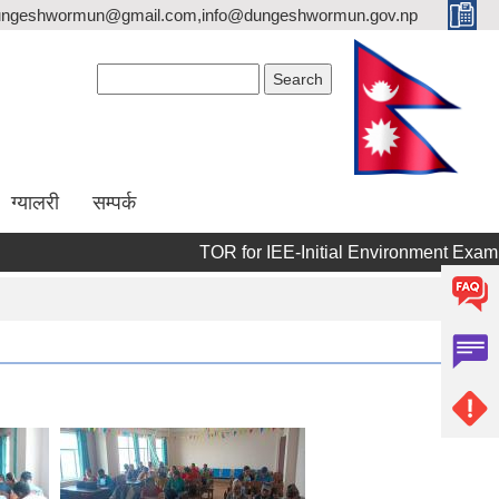
dungeshwormun@gmail.com,info@dungeshwormun.gov.np
Search form
Search
ग्यालरी
सम्पर्क
TOR for IEE-Initial Environment Examination(