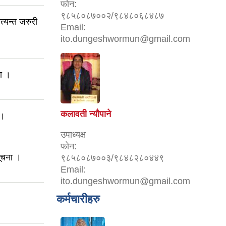
फोन:
९८५८०८७००२/९८४८०६८४८७
्यन्त जरुरी
Email:
ito.dungeshwormun@gmail.com
ना ।
कलावती न्यौपाने
 ।
उपाध्यक्ष
फोन:
सूचना ।
९८५८०८७००३/९८४८२८०४४९
Email:
ito.dungeshwormun@gmail.com
कर्मचारीहरु