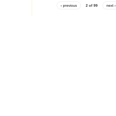
‹ previous
2 of 99
next ›